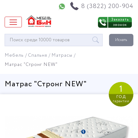
Напишите нам в WhatsApp
8 (3822) 200-904
Заказать
звонок
Окно
Искать
поиска
мебели
Мебель
Спальня
Матрасы
Матрас "Стронг NEW"
Матрас "Стронг NEW"
1
год
гарантии