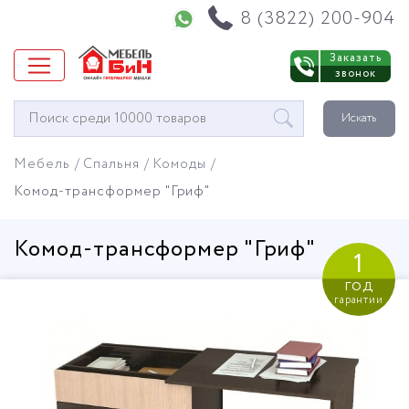
Напишите нам в WhatsApp
8 (3822) 200-904
Заказать
звонок
Окно
Искать
поиска
мебели
Мебель
Спальня
Комоды
Комод-трансформер "Гриф"
Комод-трансформер "Гриф"
1
год
гарантии