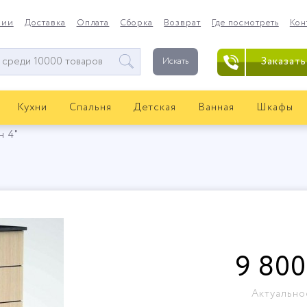
нии
Доставка
Оплата
Сборка
Возврат
Где посмотреть
Кон
Заказать
Искать
Кухни
Спальня
Детская
Ванная
Шкафы
н 4"
9 800
Актуально