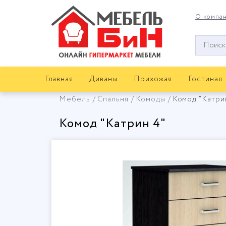
О компа
Окно
поиска
мебели
Главная
Диваны
Прихожая
Гостиная
Мебель
Спальня
Комоды
Комод "Катри
Комод "Катрин 4"