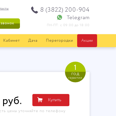
8 (3822) 200-904
такты
Telegram
 звонок
ПН-ПТ: с 09:00 до 18:00
Кабинет
Дача
Перегородки
Акции
1
год
гарантии
руб
.
Купить
сть цены уточняйте по телефону