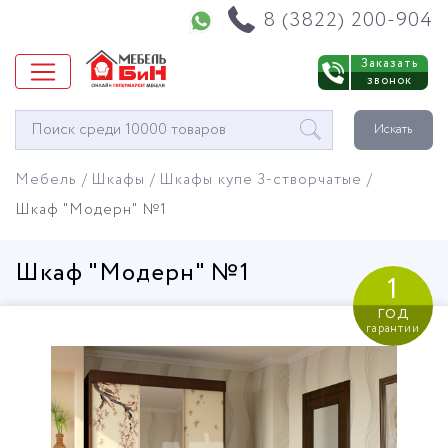
Напишите нам в WhatsApp
8 (3822) 200-904
Заказать
звонок
Окно
Искать
поиска
мебели
Мебель
Шкафы
Шкафы купе 3-створчатые
Шкаф "Модерн" №1
Шкаф "Модерн" №1
1
год
гарантии