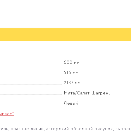
600 мм
516 мм
2137 мм
Мята/Салат Шагрень
Левый
мпасс"
тиль, плавные линии, авторский объемный рисунок, выпол