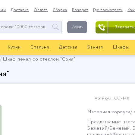
нии
Доставка
Оплата
Сборка
Возврат
Где посмотреть
Кон
Заказать
Искать
Кухни
Спальня
Детская
Ванная
Шкафы
Шкаф пенал со стеклом "Соня"
ня"
Артикул: СО-14К
Материал корпуса/
Предлагаемые цвета
Бежевый/Бежевый
, 
подлинный/Венге па