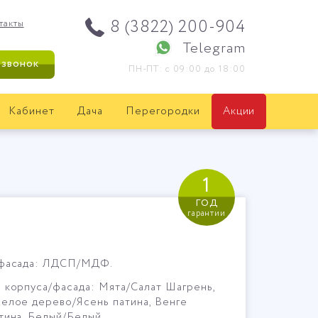
8 (3822) 200-904
такты
Telegram
 звонок
ПН-ПТ: с 09:00 до 18:00
Кабинет
Дача
Перегородки
Акции
1
год
гарантии
 фасада: ЛДСП/МДФ.
 корпуса/фасада: Мята/Салат Шагрень,
Белое дерево/Ясень патина, Венге
тина, Белый/Белый
.