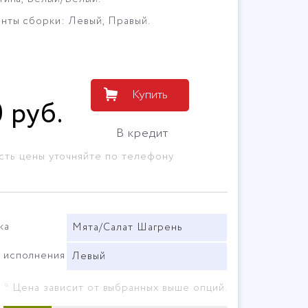
нты сборки: Левый, Правый.
Купить
0
руб
.
В кредит
сть цены уточняйте по телефону
ка
Мята/Салат Шагрень
 исполнения
Левый
* Цена зависит от выбранных выше опций.