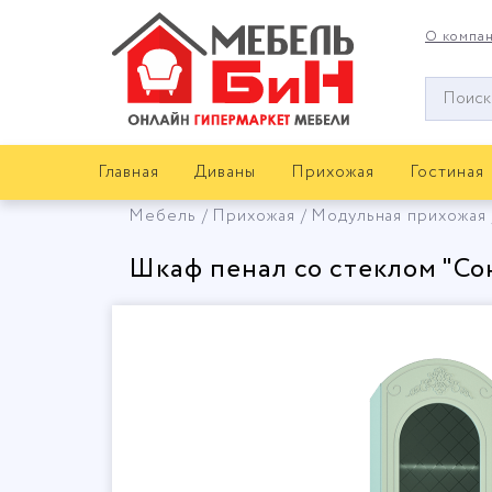
О компа
Окно
поиска
мебели
Главная
Диваны
Прихожая
Гостиная
Мебель
Прихожая
Модульная прихожая
Шкаф пенал со стеклом "Со