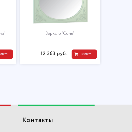
ня"
Зеркало "Соня"
Б
12 363 руб.
12 
упить
купить
Контакты