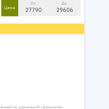
От:
До:
Цена
27790
29606
ненный по уникальной технологии