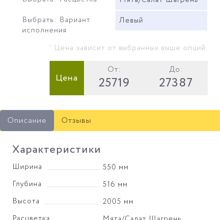
Мята/Салат Шагрень
Выбрать: Вариант
Левый
исполнения
* Цена зависит от выбранных выше опций.
От:
До:
Цена
25719
27387
Описание
Отзывы
Характеристики
Ширина
550 мм
Глубина
516 мм
Высота
2005 мм
Расцветка
Мята/Салат Шагрень