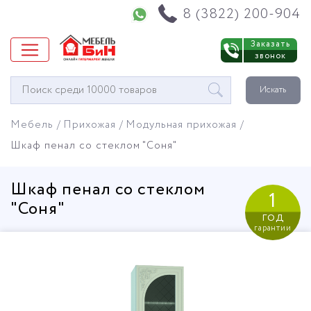
Напишите нам в WhatsApp
8 (3822) 200-904
Заказать
звонок
Окно
Искать
поиска
мебели
Мебель
Прихожая
Модульная прихожая
Шкаф пенал со стеклом "Соня"
Шкаф пенал со стеклом
1
"Соня"
год
гарантии