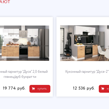
ПАЮТ
 со шкафом
Кухонный гарнитур "Дуся" 2,0 белый
глянец/дуб бунратти
.
19 774 руб.
купить
купить