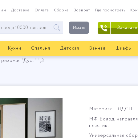
нии
Доставка
Оплата
Сборка
Возврат
Где посмотреть
Кон
Заказать
Искать
Кухни
Спальня
Детская
Ванная
Шкафы
рихожая "Дуся" 1,3
Материал : ЛДСП
МФ Боярд, направля
пластик.
Универсальная сбор