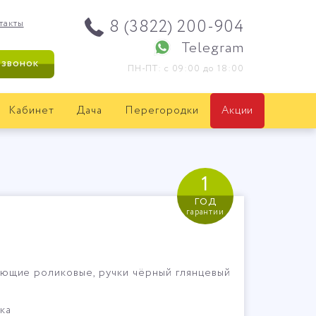
8 (3822) 200-904
такты
Telegram
 звонок
ПН-ПТ: с 09:00 до 18:00
Кабинет
Дача
Перегородки
Акции
1
год
гарантии
ющие роликовые, ручки чёрный глянцевый
ка