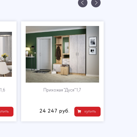
Кухонный гарнитур "Дуся-2" 1,6
Прихожая "Дуся" 1,7
12 536 руб.
24 247 руб.
купить