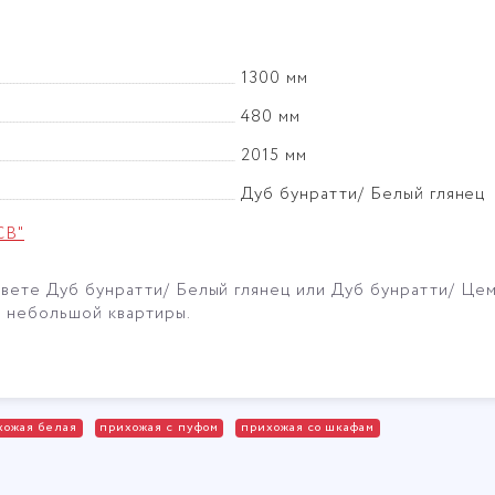
1300 мм
480 мм
2015 мм
Дуб бунратти/ Белый глянец
СВ"
цвете Дуб бунратти/ Белый глянец или Дуб бунратти/ Це
 небольшой квартиры.
хожая белая
прихожая с пуфом
прихожая со шкафам