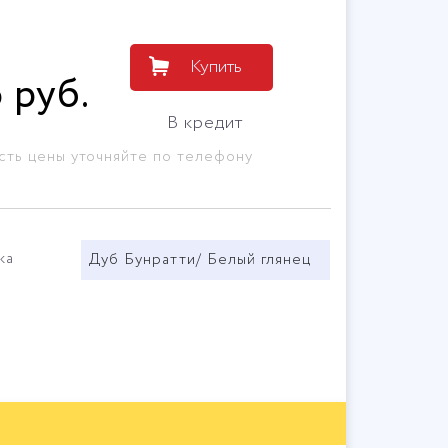
Купить
6
руб
.
В кредит
сть цены уточняйте по телефону
ка
Дуб Бунратти/ Белый глянец