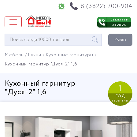
Напишите нам в WhatsApp
8 (3822) 200-904
Заказать
звонок
Окно
Искать
поиска
мебели
Мебель
Кухни
Кухонные гарнитуры
Кухонный гарнитур "Дуся-2" 1,6
Кухонный гарнитур
1
"Дуся-2" 1,6
год
гарантии