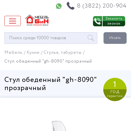
Напишите нам в WhatsApp
8 (3822) 200-904
Заказать
звонок
Окно
Искать
поиска
мебели
Мебель
Кухни
Стулья, табуреты
Стул обеденный "gh-8090" прозрачный
Стул обеденный "gh-8090"
1
прозрачный
год
гарантии