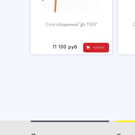
Стол обеденный "gh-T003"
С
11 100 руб.
купить