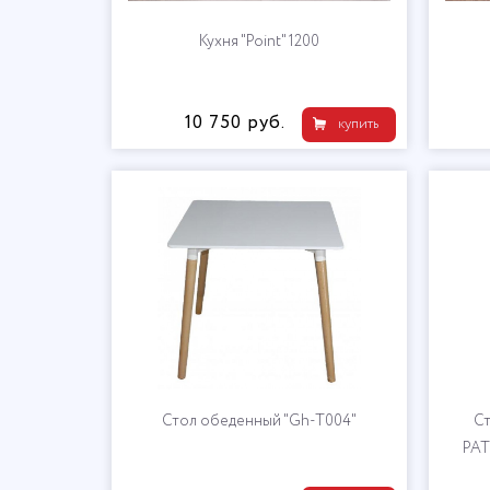
Кухня "Point" 1200
10 750 руб.
купить
Стол обеденный "Gh-T004"
С
PAT