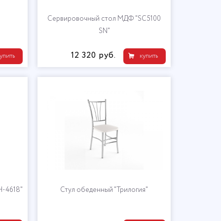
Сервировочный стол МДФ "SC5100
SN"
12 320 руб.
упить
купить
Н-4618"
Стул обеденный "Трилогия"