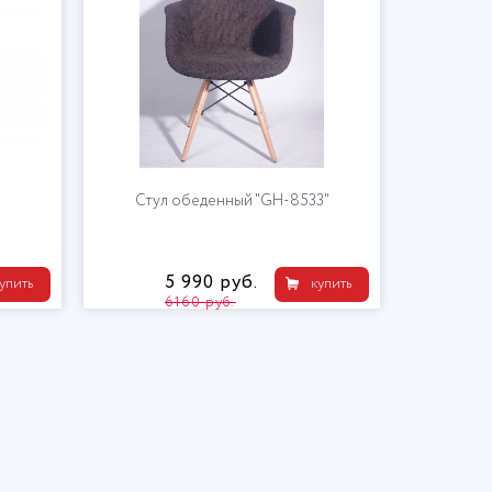
Стул обеденный "GH-8533"
5 990 руб.
упить
купить
6160 руб.