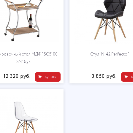
ировочный стол МДФ "SC5100
Стул "N-42 Perfecto"
SN" бук
12 320 руб.
3 850 руб.
купить
к