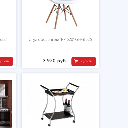
ers"
Стул обеденный "PP 620" GH-8525
3 950 руб.
упить
купить