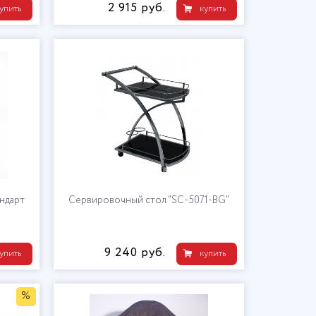
2 915 руб.
упить
купить
андарт
Сервировочный стол "SC-5071-BG"
9 240 руб.
упить
купить
%