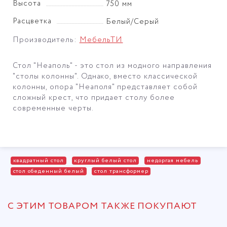
Высота
750 мм
Расцветка
Белый/Серый
Производитель:
МебельТИ
Стол "Неаполь" - это стол из модного направления
"столы колонны". Однако, вместо классической
колонны, опора "Неаполя" представляет собой
сложный крест, что придает столу более
современные черты.
квадратный стол
круглый белый стол
недоргая мебель
стол обеденный белый
стол трансформер
С ЭТИМ ТОВАРОМ ТАКЖЕ ПОКУПАЮТ