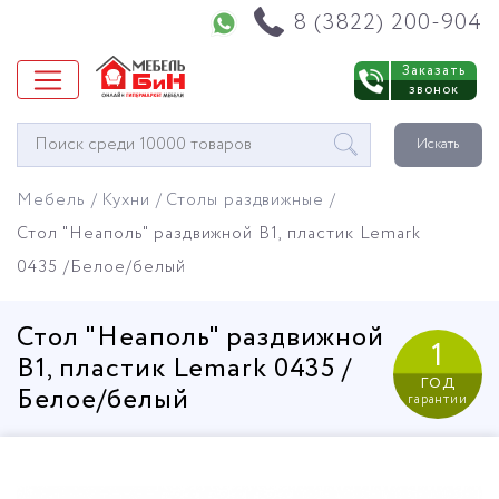
Напишите нам в WhatsApp
8 (3822) 200-904
Заказать
звонок
Окно
Искать
поиска
мебели
Мебель
Кухни
Столы раздвижные
Стол "Неаполь" раздвижной В1, пластик Lemark
0435 /Белое/белый
Стол "Неаполь" раздвижной
1
В1, пластик Lemark 0435 /
год
Белое/белый
гарантии