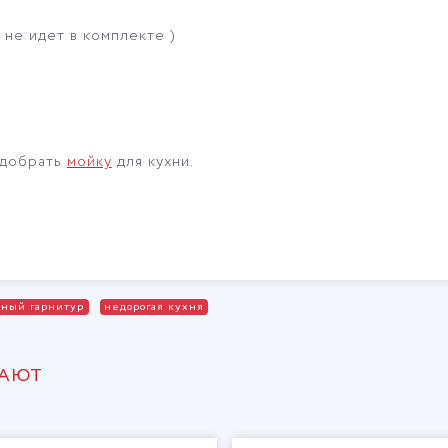
не идет в комплекте )
одобрать
мойку
для кухни.
нный гарнитур
недорогая кухня
ПАЮТ