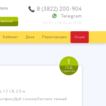
8 (3822) 200-904
такты
Telegram
 звонок
ПН-ПТ: с 09:00 до 18:00
Кабинет
Дача
Перегородки
Акции
1
год
гарантии
1.7, 1.8, 2.0 м.
Антарес/Дуб сонома/Кастило темный