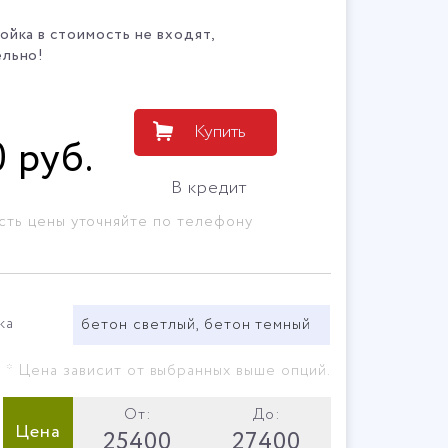
йка в стоимость не входят,
ельно!
Купить
0
руб
.
В кредит
сть цены уточняйте по телефону
ка
бетон светлый, бетон темный
* Цена зависит от выбранных выше опций.
От:
До:
Цена
25400
27400