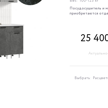
Вес: 100-123 кг
Посудосушитель и мо
приобретаются отд
25 40
Актуально
Выбрать: Расцвет