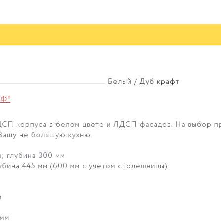
Белый / Дуб крафт
иФ"
ЛДСП корпуса в белом цвете и ЛДСП фасадов. На выбор 
 Вашу не большую кухню.
; глубина 300 мм
убина 445 мм (600 мм с учетом столешницы)
м
0мм