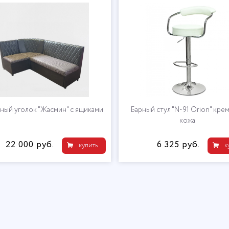
ный уголок "Жасмин" с ящиками
Барный стул "N-91 Orion" кре
кожа
22 000 руб.
6 325 руб.
купить
к