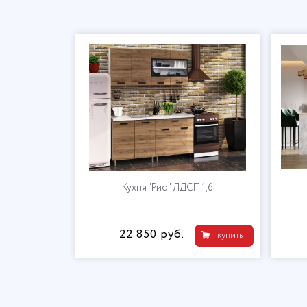
Кухонный гарнитур "Дуся" 2,0 Дуб
Кух
бунратти / цемент
19 774 руб.
22 
купить