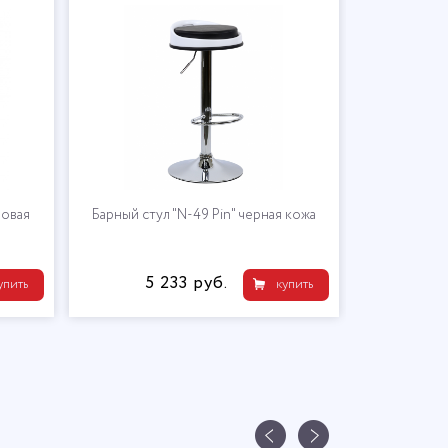
мовая
Барный стул "N-49 Pin" черная кожа
5 233 руб.
упить
купить