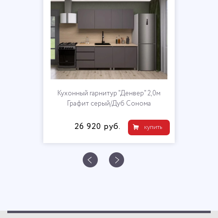
рнитур "Денвер" 2,0м
Кухня 
ерый/Дуб Сонома
0 руб.
27 75
купить