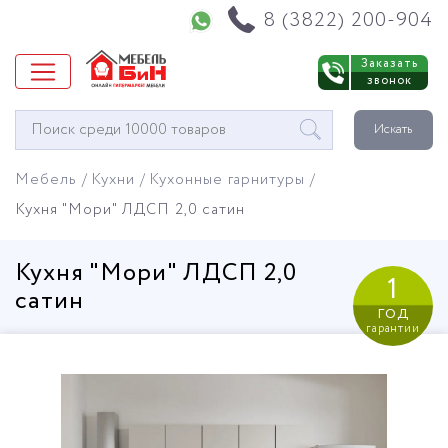
Напишите нам в WhatsApp
8 (3822) 200-904
Заказать
звонок
Окно
Искать
поиска
мебели
Мебель
Кухни
Кухонные гарнитуры
Кухня "Мори" ЛДСП 2,0 сатин
Кухня "Мори" ЛДСП 2,0
1
сатин
год
гарантии