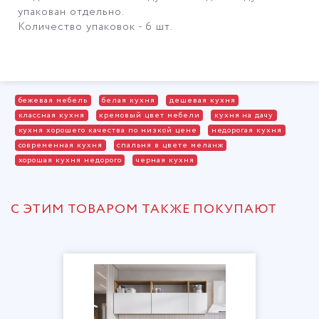
упакован отдельно.
Количество упаковок - 6 шт.
бежевая мебель
белая кухня
дешевая кухня
классная кухня
кремовый цвет мебели
кухня на дачу
кухня хорошего качества по низкой цене
недорогая кухня
современная кухня
спальня в цвете меланж
хорошая кухня недорого
черная кухня
С ЭТИМ ТОВАРОМ ТАКЖЕ ПОКУПАЮТ