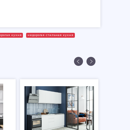
орогая кухня
недорогая стильная кухня