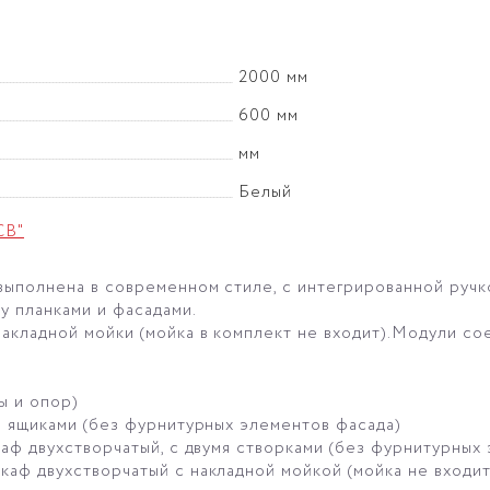
2000 мм
600 мм
мм
Белый
СВ"
выполнена в современном стиле, с интегрированной ручк
у планками и фасадами.
акладной мойки (мойка в комплект не входит).Модули с
ы и опор)
3 ящиками (без фурнитурных элементов фасада)
каф двухстворчатый, с двумя створками (без фурнитурных
аф двухстворчатый с накладной мойкой (мойка не входит