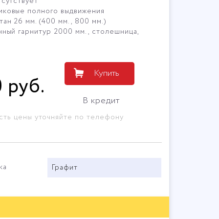
тсутствует
иковые полного выдвижения
ан 26 мм. (400 мм., 800 мм.)
ный гарнитур 2000 мм., столешница,
Купить
0
руб
.
В кредит
сть цены уточняйте по телефону
ка
Графит