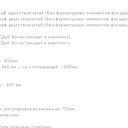
каф одностворчатый (без фурнитурных элементов фасада
каф двухстворчатый (без фурнитурных элементов фасада)
каф двухстворчатый (без фурнитурных элементов фасада)
“Дуб Вотан”(входит в комплект);
“Дуб Вотан”(входит в комплект);
– 850мм.
 445 мм. / со столешницей – 600мм.
 – 300 мм.
, регулировка возможна до 115мм;
лические.
уль упакован отдельно.