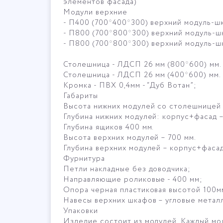
элементов фасада)
Модули верхние
- П400 (700*400*300) верхний модуль-ш
- П800 (700*800*300) верхний модуль-ш
- П800 (700*800*300) верхний модуль-ш
Столешница - ЛДСП 26 мм (800*600) мм. 
Столешница - ЛДСП 26 мм (400*600) мм. 
Кромка - ПВХ 0,4мм - “Дуб Вотан”;
Габариты
Высота нижних модулей со столешницей 
Глубина нижних модулей: корпус+фасад –
Глубина ящиков 400 мм.
Высота верхних модулей – 700 мм.
Глубина верхних модулей – корпус+фасад
Фурнитура
Петли накладные без доводчика;
Направляющие роликовые - 400 мм;
Опора черная пластиковая высотой 100мм
Навесы верхних шкафов – угловые метал
Упаковки
Изделие состоит из модулей. Каждый мод