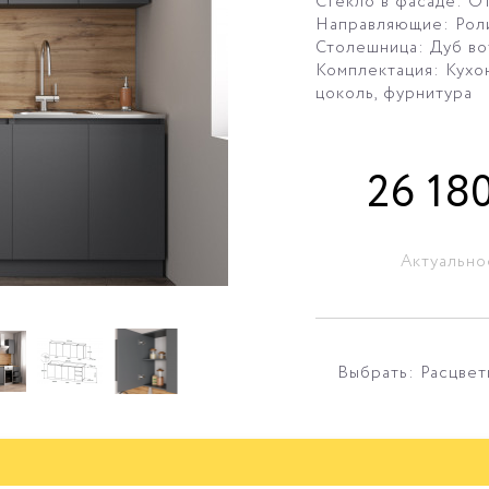
Стекло в фасаде: О
Направляющие: Рол
Столешница: Дуб вот
Комплектация: Кухон
цоколь, фурнитура
26 18
Актуально
Выбрать: Расцвет