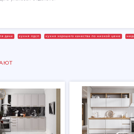
ля дачи
кухня лдсп
кухня хорошего качества по низкой цене
нед
ПАЮТ