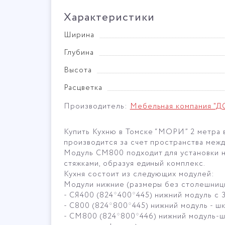
Характеристики
Ширина
Глубина
Высота
Расцветка
Производитель:
Мебельная компания "Д
Купить Кухню в Томске “МОРИ” 2 метра 
производится за счет пространства межд
Модуль СМ800 подходит для установки н
стяжками, образуя единый комплекс.
Кухня состоит из следующих модулей:
Модули нижние (размеры без столешниц
- СЯ400 (824*400*445) нижний модуль с 
- С800 (824*800*445) нижний модуль - ш
- СМ800 (824*800*446) нижний модуль-шк