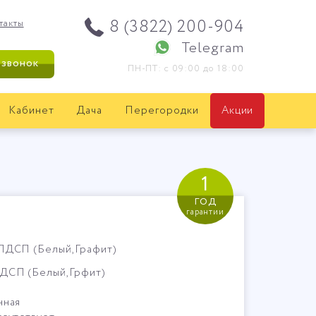
8 (3822) 200-904
такты
Telegram
 звонок
ПН-ПТ: с 09:00 до 18:00
Кабинет
Дача
Перегородки
Акции
1
год
гарантии
ЛДСП (Белый,Графит)
ДСП (Белый,Грфит)
нная