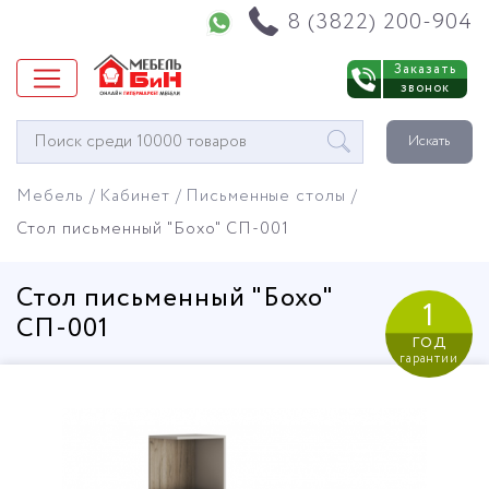
Напишите нам в WhatsApp
8 (3822) 200-904
Заказать
звонок
Окно
Искать
поиска
мебели
Мебель
Кабинет
Письменные столы
Стол письменный "Бохо" СП-001
Стол письменный "Бохо"
1
СП-001
год
гарантии