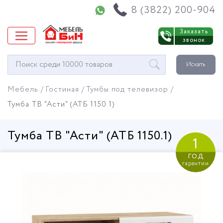
Напишите нам в WhatsApp
8 (3822) 200-904
Заказать
звонок
Окно
Искать
поиска
мебели
Мебель
Гостиная
Тумбы под телевизор
Тумба ТВ "Асти" (АТБ 1150.1)
Тумба ТВ "Асти" (АТБ 1150.1)
1
год
гарантии