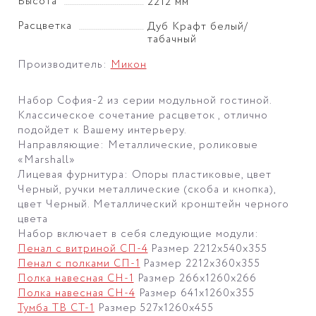
Высота
2212 мм
Расцветка
Дуб Крафт белый/
табачный
Производитель:
Микон
Набор София-2 из серии модульной гостиной.
Классическое сочетание расцветок , отлично
подойдет к Вашему интерьеру.
Направляющие: Металлические, роликовые
«Marshall»
Лицевая фурнитура: Опоры пластиковые, цвет
Черный, ручки металлические (скоба и кнопка),
цвет Черный. Металлический кронштейн черного
цвета
Набор включает в себя следующие модули:
Пенал с витриной СП-4
Размер 2212х540х355
Пенал с полками СП-1
Размер 2212х360х355
Полка навесная СН-1
Размер 266х1260х266
Полка навесная СН-4
Размер 641х1260х355
Тумба ТВ СТ-1
Размер 527х1260х455