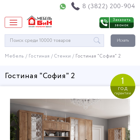
Напишите нам в WhatsApp
8 (3822) 200-904
Заказать
звонок
Окно
Искать
поиска
мебели
Мебель
Гостиная
Стенки
Гостиная "София" 2
Гостиная "София" 2
1
год
гарантии