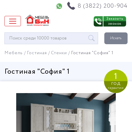
Напишите нам в WhatsApp
8 (3822) 200-904
Заказать
звонок
Окно
Искать
поиска
мебели
Мебель
Гостиная
Стенки
Гостиная "София" 1
Гостиная "София" 1
1
год
гарантии