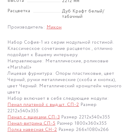
Высота
2212 мм
Расцветка
Дуб Крафт белый/
табачный
Производитель:
Микон
Набор София-1 из серии модульной гостиной.
Классическое сочетание расцветок , отлично
подойдет к Вашему интерьеру.
Направляющие: Металлические, роликовые
«Marshall»
Лицевая фурнитура: Опоры пластиковые, цвет
Черный, ручки металлические (скоба и кнопка),
цвет Черный. Металлический кронштейн черного
цвета
Набор включает в себя следующие модули:
Пенал платяной с выд.шт. СП-2
Размер
2212х540х355
Пенал с ящиками СП-3
Размер 2212х540х355
Пенал-витрина СП-5
Размер 1800х360х355
Полка навесная СН-2
Размер 266х1080х266