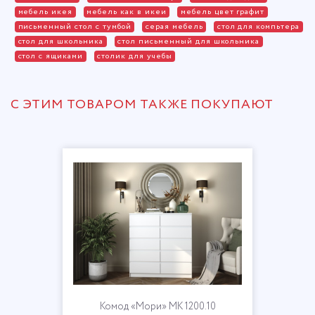
мебель икея
мебель как в икеи
мебель цвет графит
письменный стол с тумбой
серая мебель
стол для компьтера
стол для школьника
стол письменный для школьника
стол с ящиками
столик для учебы
С ЭТИМ ТОВАРОМ ТАКЖЕ ПОКУПАЮТ
Комод «Мори» МК 1200.10