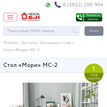
Напишите нам в WhatsApp
8 (3822) 200-904
Заказать
звонок
Окно
Искать
поиска
мебели
Мебель
Детская
Школьные столы
Стол «Мори» МС-2
Стол «Мори» МС-2
1
год
гарантии