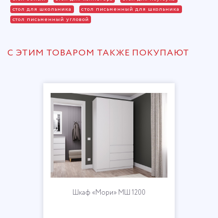
стол для школьника
стол письменный для школьника
стол письменный угловой
С ЭТИМ ТОВАРОМ ТАКЖЕ ПОКУПАЮТ
» МШ 1200
Шкаф «Мори»