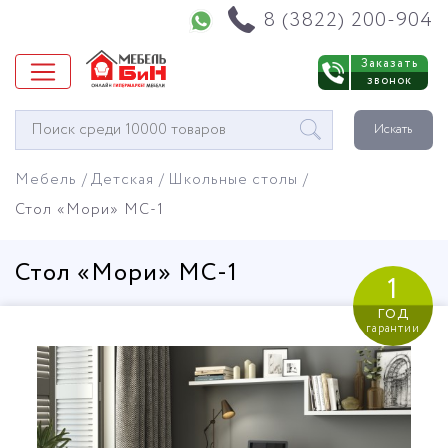
Напишите нам в WhatsApp
8 (3822) 200-904
Заказать
звонок
Окно
Искать
поиска
мебели
Мебель
Детская
Школьные столы
Стол «Мори» МС-1
Стол «Мори» МС-1
1
год
гарантии