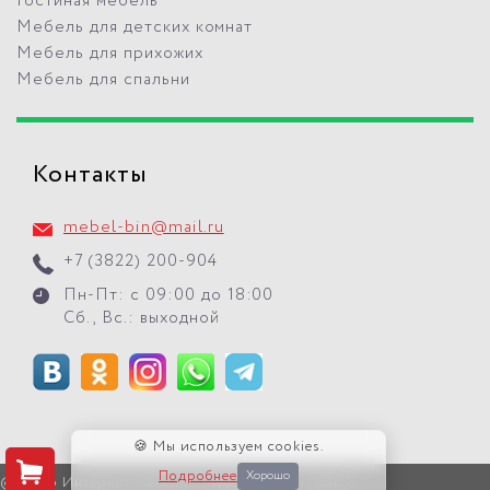
Гостиная мебель
Мебель для детских комнат
Мебель для прихожих
Мебель для спальни
Контакты
mebel-bin@mail.ru
+7 (3822) 200-904
Пн-Пт: с 09:00 до 18:00
Сб., Вс.: выходной
🍪 Мы используем cookies.
Подробнее
Хорошо
© 2026 Интернет-магазин "Мебель БиН" г. Томск