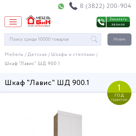
Напишите нам в WhatsApp
8 (3822) 200-904
Заказать
звонок
Окно
Искать
поиска
мебели
Мебель
Детская
Шкафы и стеллажи
Шкаф "Лавис" ШД 900.1
Шкаф "Лавис" ШД 900.1
1
год
гарантии