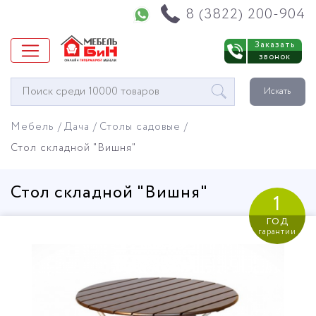
Напишите нам в WhatsApp
8 (3822) 200-904
Заказать
звонок
Окно
Искать
поиска
мебели
Мебель
Дача
Столы садовые
Стол складной "Вишня"
Стол складной "Вишня"
1
год
гарантии