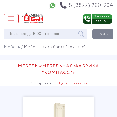
Напишите нам в WhatsApp
8 (3822) 200-904
Заказать
звонок
Окно
Искать
поиска
мебели
Мебель
Мебельная фабрика "Компасс"
МЕБЕЛЬ «МЕБЕЛЬНАЯ ФАБРИКА
"КОМПАСС"»
Сортировать:
Цена
Название