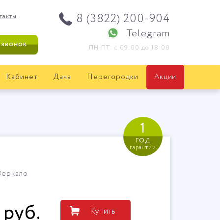
8 (3822) 200-904
такты
Telegram
 звонок
ПН-ПТ: с 09:00 до 18:00
Кабинет
Дача
Перегородки
Акции
1
год
гарантии
Зеркало
руб
.
Купить