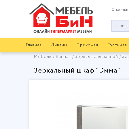
О компа
Окно
поиска
мебели
Главная
Диваны
Прихожая
Гостиная
Мебель
Ванная
Зеркала для ванной
Зе
Зеркальный шкаф "Эмма"