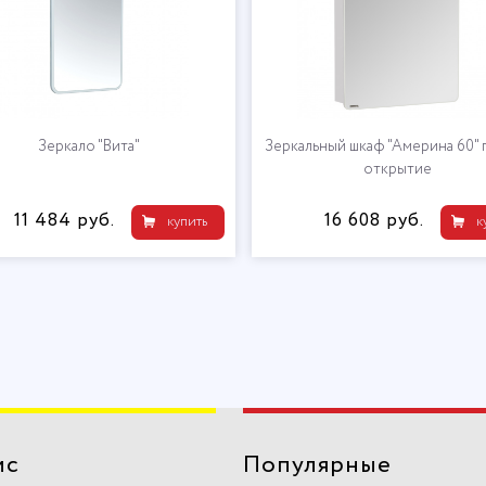
Зеркало "Вита"
Зеркальный шкаф "Америна 60" 
открытие
11 484 руб.
16 608 руб.
купить
к
ис
Популярные