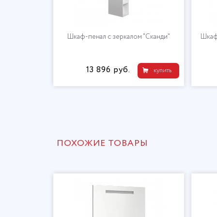
ю "Рене"
Шкаф-пенал с зеркалом "Сканди"
Шкаф
13 896 руб.
купить
купить
ПОХОЖИЕ ТОВАРЫ