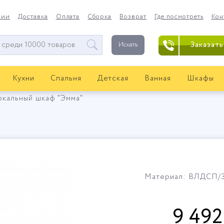
нии
Доставка
Оплата
Сборка
Возврат
Где посмотреть
Кон
Заказать
Искать
Кухни
Спальня
Детская
Ванная
Шкафы
ркальный шкаф "Эмма"
Материал: ВЛДСП/
9 492