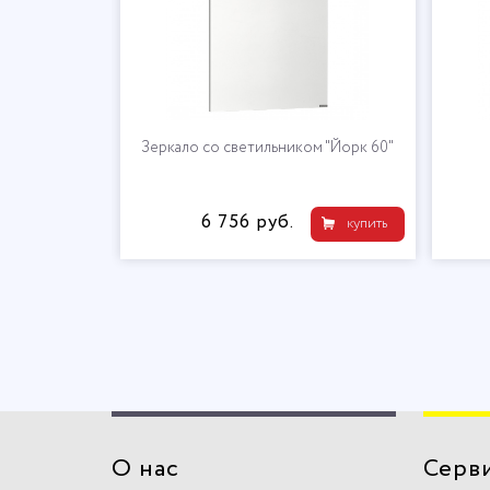
а 50" левое
Зеркало со светильником "Йорк 60"
6 756 руб.
купить
купить
О нас
Серв