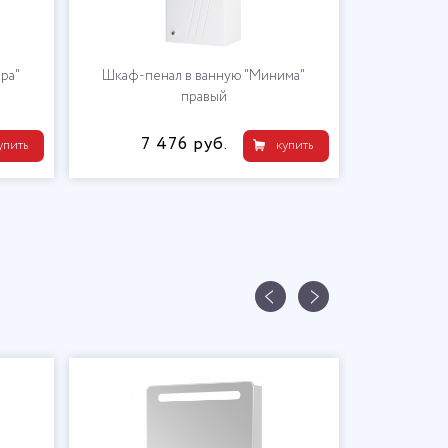
ра"
Шкаф-пенал в ванную "Минима"
правый
7 476 руб.
упить
купить