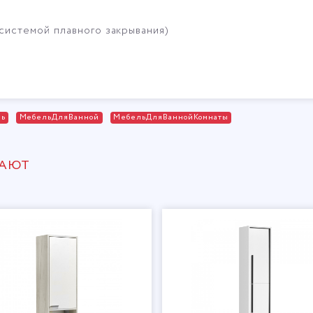
й системой плавного закрывания)
ль
МебельДляВанной
МебельДляВаннойКомнаты
ПАЮТ