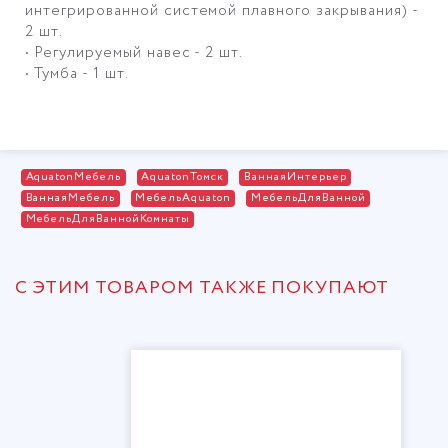
интегрированной системой плавного закрывания) -
2 шт.
• Регулируемый навес - 2 шт.
• Тумба - 1 шт.
AquatonМебель
AquatonТомск
ВаннаяИнтерьер
ВаннаяМебель
МебельAquaton
МебельДляВанной
МебельДляВаннойКомнаты
С ЭТИМ ТОВАРОМ ТАКЖЕ ПОКУПАЮТ