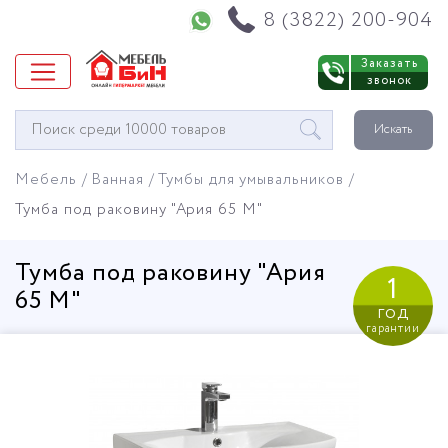
Напишите нам в WhatsApp
8 (3822) 200-904
Заказать
звонок
Окно
Искать
поиска
мебели
Мебель
Ванная
Тумбы для умывальников
Тумба под раковину "Ария 65 М"
Тумба под раковину "Ария
1
65 М"
год
гарантии