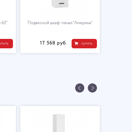
 60"
Подвесной шкаф-пенал "Америна"
17 568 руб.
упить
купить