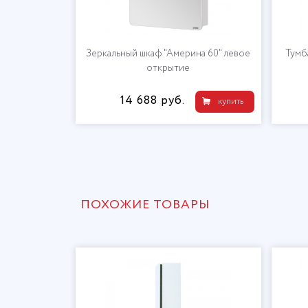
а 60" правое
Зеркальный шкаф "Америна 60" левое
Тумб
открытие
14 688 руб.
купить
купить
ПОХОЖИЕ ТОВАРЫ