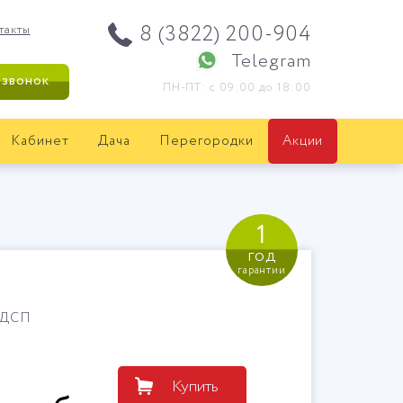
8 (3822) 200-904
такты
Telegram
 звонок
ПН-ПТ: с 09:00 до 18:00
Кабинет
Дача
Перегородки
Акции
1
год
гарантии
ЛДСП
Купить