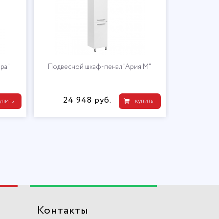
ра"
Подвесной шкаф-пенал "Ария М"
24 948 руб.
упить
купить
Контакты