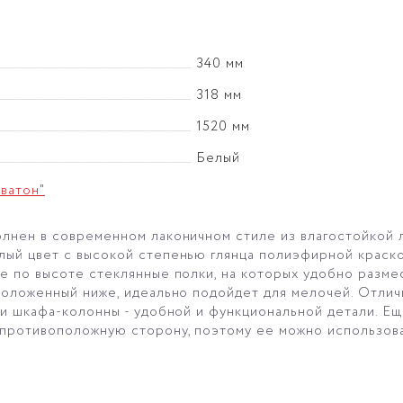
340 мм
318 мм
1520 мм
Белый
ватон"
лнен в современном лаконичном стиле из влагостойкой 
ый цвет с высокой степенью глянца полиэфирной краско
е по высоте стеклянные полки, на которых удобно разме
положенный ниже, идеально подойдет для мелочей. Отли
и шкафа-колонны - удобной и функциональной детали. Ещ
ротивоположную сторону, поэтому ее можно использовать