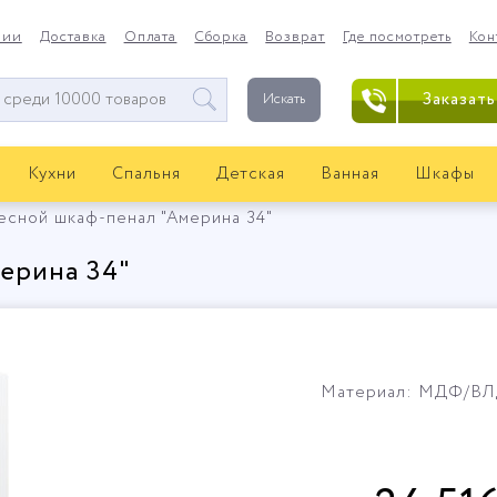
нии
Доставка
Оплата
Сборка
Возврат
Где посмотреть
Кон
Заказать
Искать
Кухни
Спальня
Детская
Ванная
Шкафы
есной шкаф-пенал "Америна 34"
ерина 34"
Материал: МДФ/В