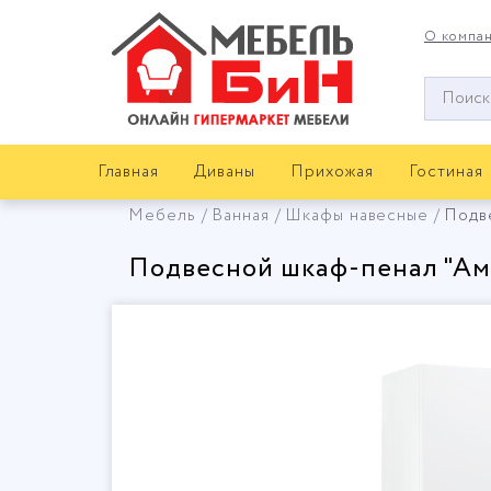
О компа
Окно
поиска
мебели
Главная
Диваны
Прихожая
Гостиная
Мебель
Ванная
Шкафы навесные
Подв
Подвесной шкаф-пенал "Ам