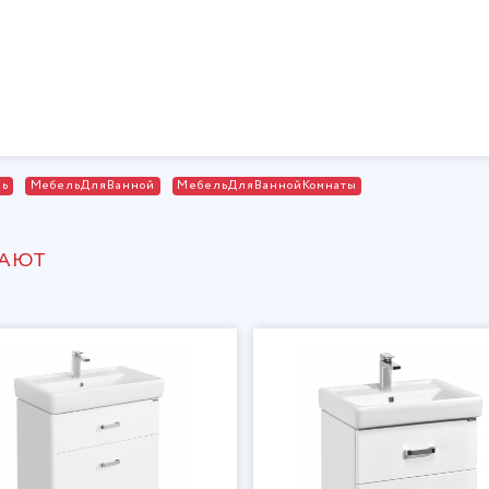
ль
МебельДляВанной
МебельДляВаннойКомнаты
ПАЮТ