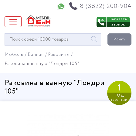
Напишите нам в WhatsApp
8 (3822) 200-904
Заказать
звонок
Окно
Искать
поиска
мебели
Мебель
Ванная
Раковины
Раковина в ванную "Лондри 105"
Раковина в ванную "Лондри
1
105"
год
гарантии