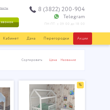
8 (3822) 200-904
такты
Telegram
 звонок
ПН-ПТ: с 09:00 до 18:00
Кабинет
Дача
Перегородки
Акции
Сортировать:
Цена
Название
%