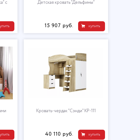
а" с
Детская кровать "Дельфины"
15 907 руб.
упить
купить
ами
Кровать-чердак "Сэнди" КР-111
40 110 руб.
упить
купить