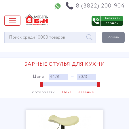
Напишите нам в WhatsApp
8 (3822) 200-904
Заказать
звонок
Окно
Искать
поиска
мебели
БАРНЫЕ СТУЛЬЯ ДЛЯ КУХНИ
Цена
—
Сортировать:
Цена
Название