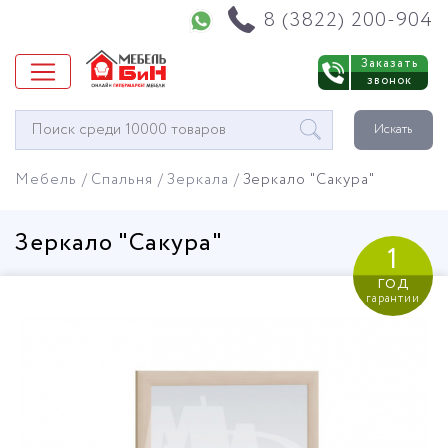
Напишите нам в WhatsApp
8 (3822) 200-904
Заказать
звонок
Окно
Искать
поиска
мебели
Мебель
Спальня
Зеркала
Зеркало "Сакура"
Зеркало "Сакура"
1
год
гарантии