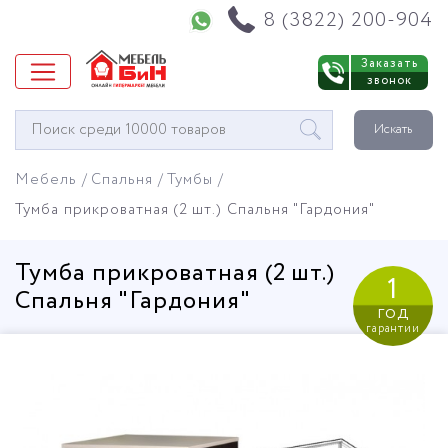
Напишите нам в WhatsApp
8 (3822) 200-904
Заказать
звонок
Окно
Искать
поиска
мебели
Мебель
Спальня
Тумбы
Тумба прикроватная (2 шт.) Спальня "Гардония"
Тумба прикроватная (2 шт.)
1
Спальня "Гардония"
год
гарантии