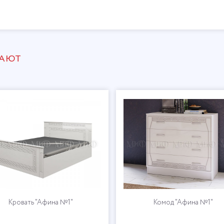
ПАЮТ
Кровать "Афина №1"
Комод "Афина №1"