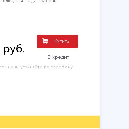
полки, штанга для одежды.
Купить
7
руб
.
В кредит
сть цены уточняйте по телефону