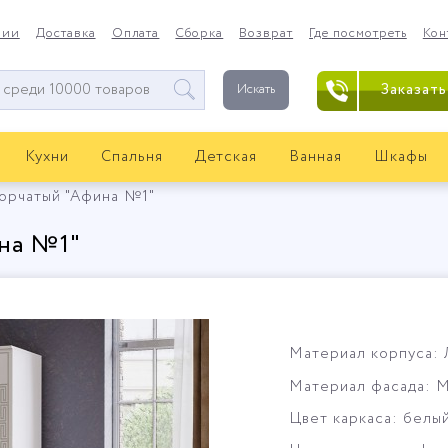
нии
Доставка
Оплата
Сборка
Возврат
Где посмотреть
Кон
Заказать
Искать
Кухни
Спальня
Детская
Ванная
Шкафы
орчатый "Афина №1"
на №1"
Материал корпуса:
Материал фасада: М
Цвет каркаса: белый