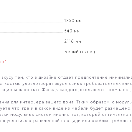
1350 мм
540 мм
2116 мм
Белый глянец
иФ"
 вкусу тем, кто в дизайне отдает предпочтение минимали
легкостью удовлетворят вкусы самых требовательных кли
нкциональностью. Фасады каждого, входящего в комплект,
ия для интерьера вашего дома. Таким образом, с модул
уете что, где и в каком виде из мебели будет размещено
овки модульных систем именно тот, который оптимально
ь в условиях ограниченной площади или особых требован