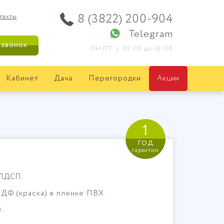
8 (3822) 200-904
такты
Telegram
 звонок
ПН-ПТ: с 09:00 до 18:00
Кабинет
Дача
Перегородки
Акции
1
год
гарантии
 ЛДСП.
ДФ (краска) в пленке ПВХ.
.