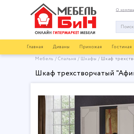
О компа
Окно
поиска
мебели
Главная
Диваны
Прихожая
Гостиная
Мебель
Спальня
Шкафы
Шкаф трехств
Шкаф трехстворчатый "Афи