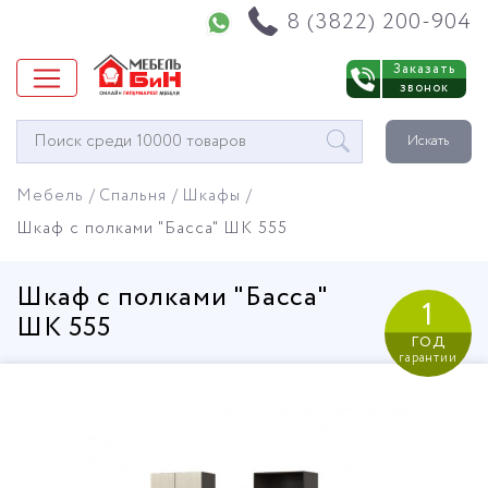
Напишите нам в WhatsApp
8 (3822) 200-904
Заказать
звонок
Окно
Искать
поиска
мебели
Мебель
Спальня
Шкафы
Шкаф с полками "Басса" ШК 555
Шкаф с полками "Басса"
1
ШК 555
год
гарантии