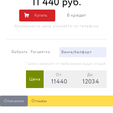
11 440
руб
.
Купить
В кредит
Актуальность цены уточняйте по телефону
Выбрать: Расцветка
Венге/белфорт
* Цена зависит от выбранных выше опций.
От:
До:
Цена
11440
12034
Описание
Отзывы