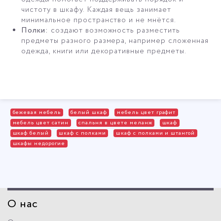
чистоту в шкафу. Каждая вещь занимает
минимальное пространство и не мнётся.
Полки:
создают возможность разместить
предметы разного размера, например сложенная
одежда, книги или декоративные предметы.
бежевая мебель
белый шкаф
мебель цвет графит
мебель цвет сатин
спальня в цвете меланж
шкаф
шкаф белый
шкаф с полками
шкаф с полками и штангой
шкафы недорогие
О нас