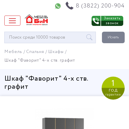
Напишите нам в WhatsApp
8 (3822) 200-904
Заказать
звонок
Окно
Искать
поиска
мебели
Мебель
Спальня
Шкафы
Шкаф "Фаворит" 4-х ств. графит
Шкаф "Фаворит" 4-х ств.
1
графит
год
гарантии