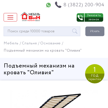
Напишите нам в WhatsApp
8 (3822) 200-904
Заказать
звонок
Окно
Искать
поиска
мебели
Мебель
Спальня
Основание
Подъемный механизм на кровать "Оливия"
Подъемный механизм на
1
кровать "Оливия"
год
гарантии