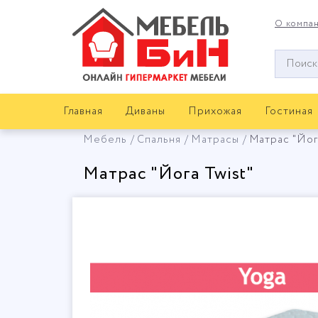
О компа
Окно
поиска
мебели
Главная
Диваны
Прихожая
Гостиная
Мебель
Спальня
Матрасы
Матрас "Йог
Матрас "Йога Twist"