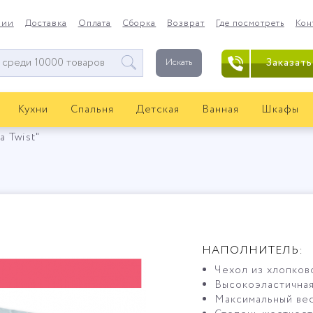
нии
Доставка
Оплата
Сборка
Возврат
Где посмотреть
Кон
Заказать
Искать
Кухни
Спальня
Детская
Ванная
Шкафы
а Twist"
НАПОЛНИТЕЛЬ:
Чехол из хлопково
Высокоэластичная
Максимальный вес 