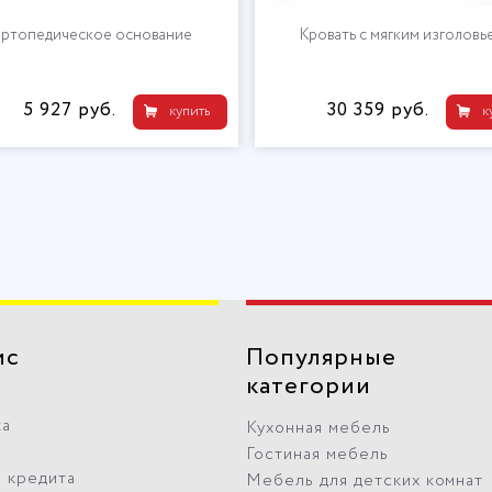
Наматрасник "Кокос"
Ортопедическое основан
8 479 руб.
5 927 руб.
купить
к
ис
Популярные
категории
ка
Кухонная мебель
Гостиная мебель
 кредита
Мебель для детских комнат