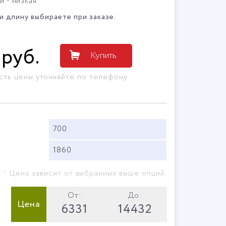
 - низкая.
 длину выбираете при заказе.
руб
.
Купить
сть цены уточняйте по телефону
700
1860
* Цена зависит от выбранных выше опций.
От:
До:
Цена
6331
14432