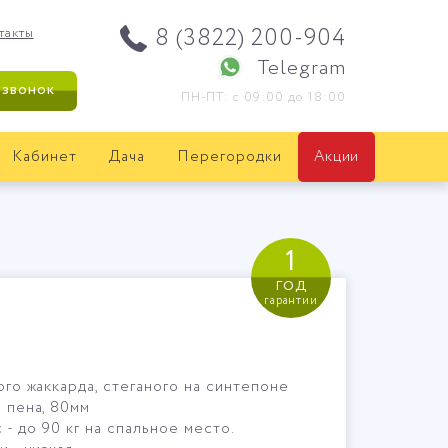
8 (3822) 200-904
такты
Telegram
 звонок
ПН-ПТ: с 09:00 до 18:00
Кабинет
Дача
Перегородки
Акции
1
год
гарантии
го жаккарда, стеганого на синтепоне
 пена, 80мм
- до 90 кг на спальное место.