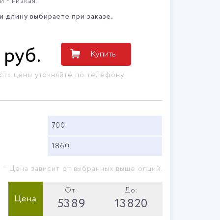
 - низкая.
 длину выбираете при заказе.
руб
.
Купить
сть цены уточняйте по телефону
700
1860
* Цена зависит от выбранных выше опций.
От:
До:
Цена
5389
13820