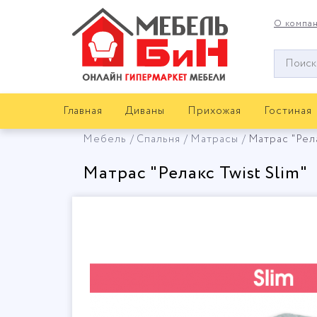
О компа
Окно
поиска
мебели
Главная
Диваны
Прихожая
Гостиная
Мебель
Спальня
Матрасы
Матрас "Рела
Матрас "Релакс Twist Slim"