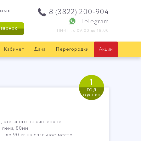
8 (3822) 200-904
такты
Telegram
 звонок
ПН-ПТ: с 09:00 до 18:00
Кабинет
Дача
Перегородки
Акции
1
год
гарантии
, стеганого на синтепоне
 пена, 80мм
- до 90 кг на спальное место.