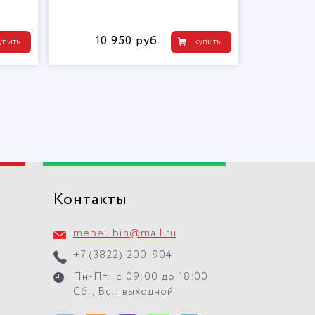
10 950 руб.
11
упить
купить
Контакты
mebel-bin@mail.ru
+7 (3822) 200-904
Пн-Пт: с 09:00 до 18:00
Сб., Вс.: выходной