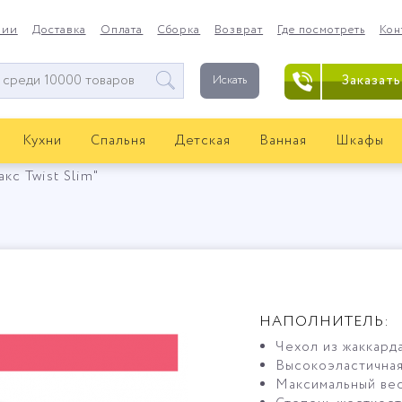
нии
Доставка
Оплата
Сборка
Возврат
Где посмотреть
Кон
Заказать
Искать
Кухни
Спальня
Детская
Ванная
Шкафы
кс Twist Slim"
НАПОЛНИТЕЛЬ:
Чехол из жаккарда
Высокоэластичная
Максимальный вес 