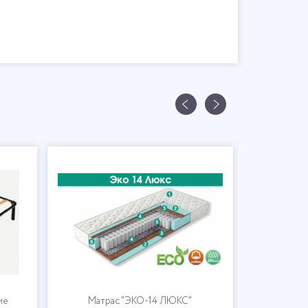
ие
Матрас "ЭКО-14 ЛЮКС"
Матр