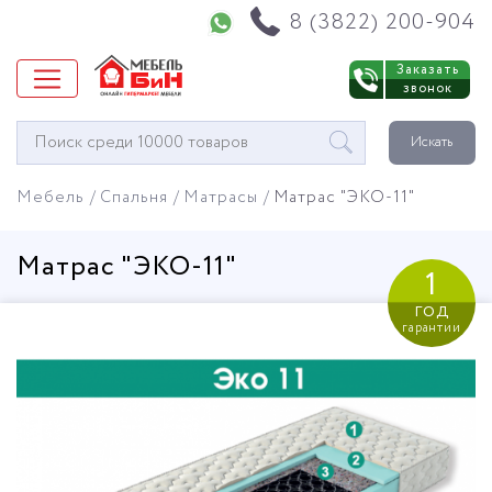
Напишите нам в WhatsApp
8 (3822) 200-904
Заказать
звонок
Окно
Искать
поиска
мебели
Мебель
Спальня
Матрасы
Матрас "ЭКО-11"
Матрас "ЭКО-11"
1
год
гарантии