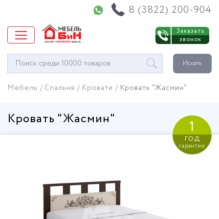
Напишите нам в WhatsApp
8 (3822) 200-904
Заказать
звонок
Окно
Искать
поиска
мебели
Мебель
Спальня
Кровати
Кровать "Жасмин"
Кровать "Жасмин"
1
год
гарантии