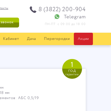
8 (3822) 200-904
такты
Telegram
 звонок
ПН-ПТ: с 09:00 до 18:00
Кабинет
Дача
Перегородки
Акции
1
год
гарантии
мм
18 мм
ементов: АБС 0,5/19