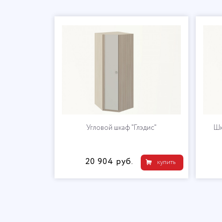
й "Глэдис"
Угловой шкаф "Глэдис"
Шк
20 904 руб.
купить
купить