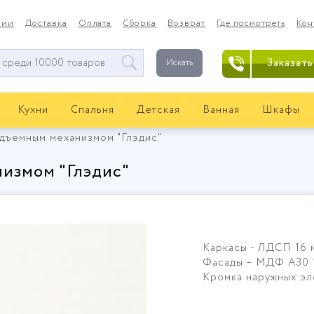
нии
Доставка
Оплата
Сборка
Возврат
Где посмотреть
Кон
Заказать
Искать
Кухни
Спальня
Детская
Ванная
Шкафы
одъемным механизмом "Глэдис"
измом "Глэдис"
Каркасы - ЛДСП 16 
Фасады – МДФ А30 
Кромка наружных эл