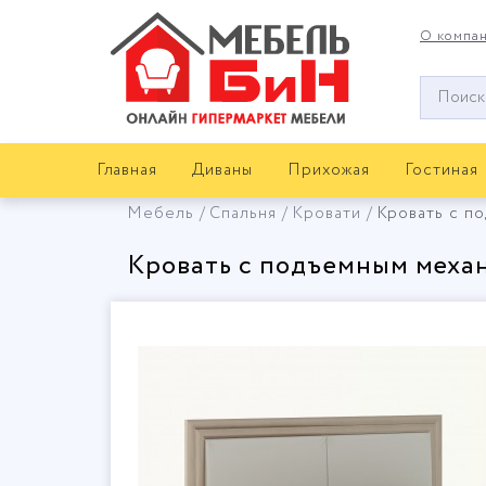
О компа
Окно
поиска
мебели
Главная
Диваны
Прихожая
Гостиная
Мебель
Спальня
Кровати
Кровать с п
Кровать с подъемным механ