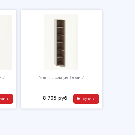
ис"
Угловая секция "Глэдис"
8 705 руб.
21 
упить
купить