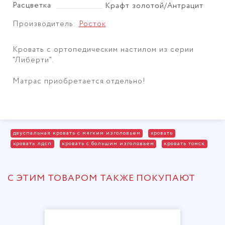
Расцветка
Крафт золотой/Антрацит
Производитель:
Росток
Кровать с ортопедическим настилом из серии
"Либерти".
Матрас приобретается отдельно!
двуспальная кровать с мягким изголовьем
кровать
кровать лдсп
кровать с большим изголовьем
кровать томск
С ЭТИМ ТОВАРОМ ТАКЖЕ ПОКУПАЮТ