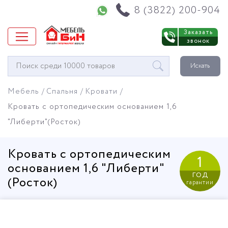
Напишите нам в WhatsApp
8 (3822) 200-904
Заказать
звонок
Окно
Искать
поиска
мебели
Мебель
Спальня
Кровати
Кровать с ортопедическим основанием 1,6
"Либерти"(Росток)
Кровать с ортопедическим
1
основанием 1,6 "Либерти"
год
(Росток)
гарантии