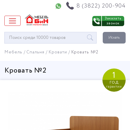
Напишите нам в WhatsApp
8 (3822) 200-904
Заказать
звонок
Окно
Искать
поиска
мебели
Мебель
Спальня
Кровати
Кровать №2
Кровать №2
1
год
гарантии