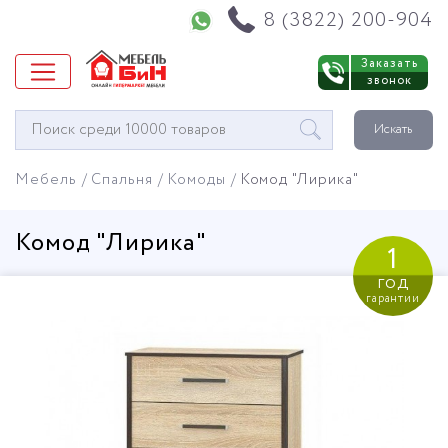
Напишите нам в WhatsApp
8 (3822) 200-904
Заказать
звонок
Окно
Искать
поиска
мебели
Мебель
Спальня
Комоды
Комод "Лирика"
Комод "Лирика"
1
год
гарантии