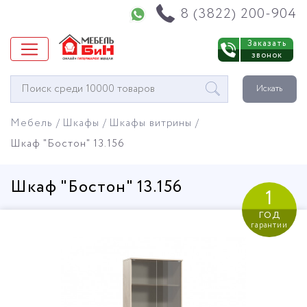
Напишите нам в WhatsApp
8 (3822) 200-904
Заказать
звонок
Окно
Искать
поиска
мебели
Мебель
Шкафы
Шкафы витрины
Шкаф "Бостон" 13.156
Шкаф "Бостон" 13.156
1
год
гарантии