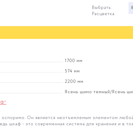
Выбрать:
Расцветка
1700 мм
574 мм
2200 мм
Ясень шимо темный/Ясень ши
иФ"
е оспоримо.
Он является неотъемлемым элементом любой о
едь шкаф - это современная система для хранения и в то