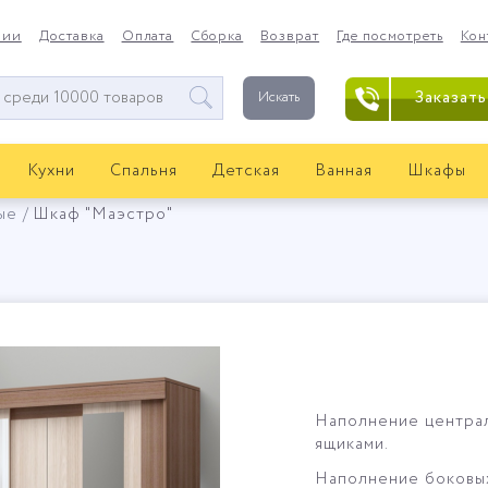
нии
Доставка
Оплата
Сборка
Возврат
Где посмотреть
Кон
Заказать
Искать
Кухни
Спальня
Детская
Ванная
Шкафы
ые
Шкаф "Маэстро"
Наполнение централ
ящиками.
Наполнение боковых 