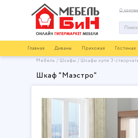
О компа
Окно
поиска
мебели
Главная
Диваны
Прихожая
Гостиная
Мебель
Шкафы
Шкафы купе 3-створчат
Шкаф "Маэстро"