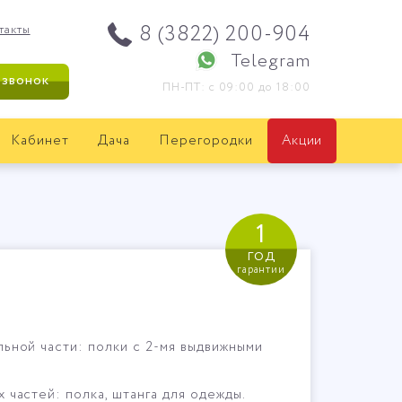
8 (3822) 200-904
такты
Telegram
 звонок
ПН-ПТ: с 09:00 до 18:00
Кабинет
Дача
Перегородки
Акции
1
год
гарантии
ьной части: полки с 2-мя выдвижными
частей: полка, штанга для одежды.