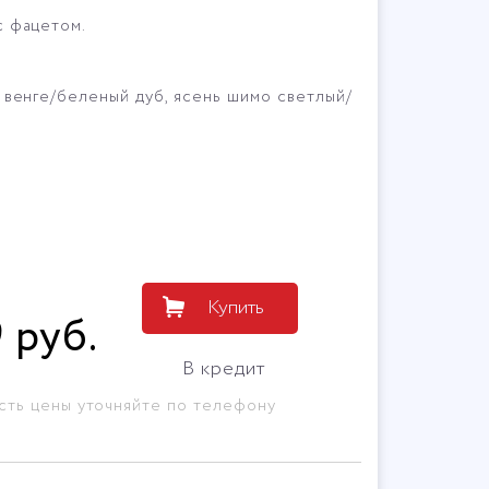
 фацетом.
 венге/беленый дуб, ясень шимо светлый/
Купить
9
руб
.
В кредит
сть цены уточняйте по телефону