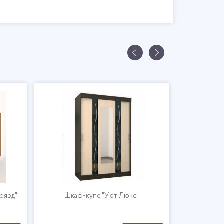
оярд"
Шкаф-купе "Уют Люкс"