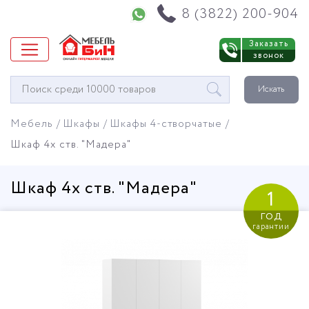
Напишите нам в WhatsApp
8 (3822) 200-904
Заказать
звонок
Окно
Искать
поиска
мебели
Мебель
Шкафы
Шкафы 4-створчатые
Шкаф 4х ств. "Мадера"
Шкаф 4х ств. "Мадера"
1
год
гарантии