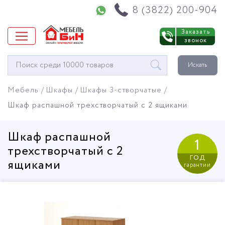
Напишите нам в WhatsApp
8 (3822) 200-904
Заказать
звонок
Окно
Искать
поиска
мебели
Мебель
Шкафы
Шкафы 3-створчатые
Шкаф распашной трехстворчатый с 2 ящиками
Шкаф распашной
1
трехстворчатый с 2
год
ящиками
гарантии