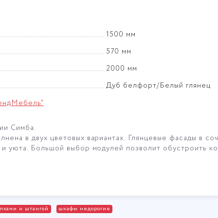
1500 мм
570 мм
2000 мм
Дуб белфорт/Белый глянец
ендМебель"
ии Симба.
нена в двух цветовых вариантах. Глянцевые фасады в со
 и уюта. Большой выбор модулей позволит обустроить к
лками и штангой
шкафы недорогие