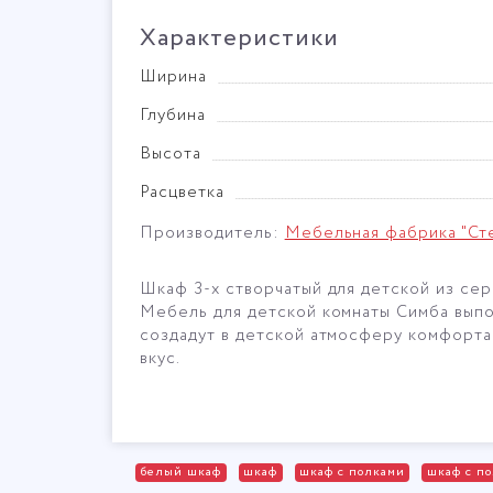
Характеристики
Ширина
Глубина
Высота
Расцветка
Производитель:
Мебельная фабрика "Ст
Шкаф 3-х створчатый для детской из сер
Мебель для детской комнаты Симба выпол
создадут в детской атмосферу комфорта
вкус.
белый шкаф
шкаф
шкаф с полками
шкаф с по