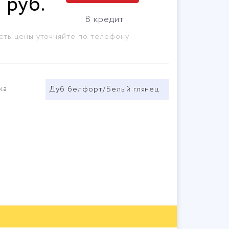
3
руб
.
В кредит
сть цены уточняйте по телефону
ка
Дуб белфорт/Белый глянец