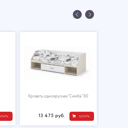
Кровать одноярусная "Симба" 80
13 475 руб.
упить
купить