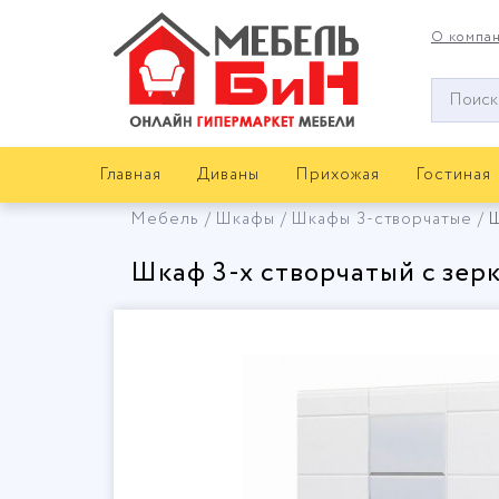
О компа
Окно
поиска
мебели
Главная
Диваны
Прихожая
Гостиная
Мебель
Шкафы
Шкафы 3-створчатые
Ш
Шкаф 3-х створчатый с зер