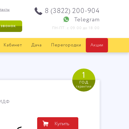
8 (3822) 200-904
такты
Telegram
 звонок
ПН-ПТ: с 09:00 до 18:00
Кабинет
Дача
Перегородки
Акции
1
год
гарантии
/МДФ
Купить