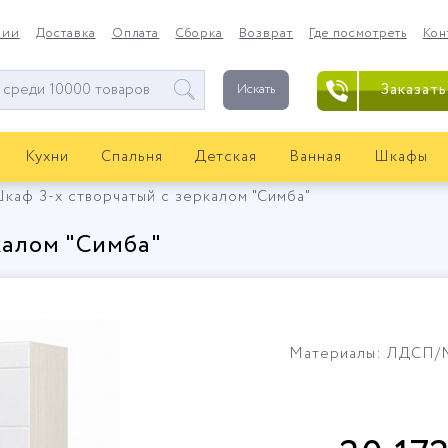
нии
Доставка
Оплата
Сборка
Возврат
Где посмотреть
Кон
Заказать
Искать
Кухни
Спальня
Детская
Ванная
Шкафы
каф 3-х створчатый с зеркалом "Симба"
калом "Симба"
Материалы: ЛДСП