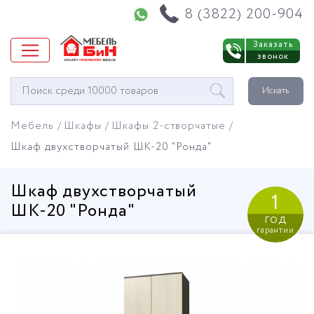
Напишите нам в WhatsApp
8 (3822) 200-904
Заказать
звонок
Окно
Искать
поиска
мебели
Мебель
Шкафы
Шкафы 2-створчатые
Шкаф двухстворчатый ШК-20 "Ронда"
Шкаф двухстворчатый
1
ШК-20 "Ронда"
год
гарантии