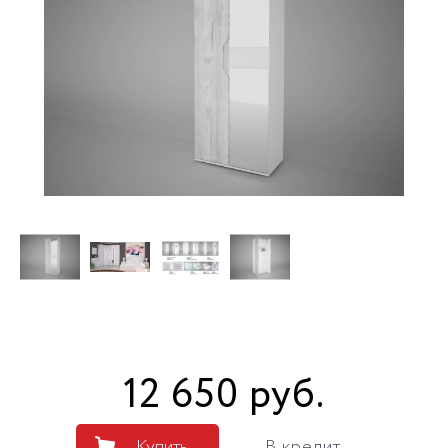
12 650
руб
.
Купить
В кредит