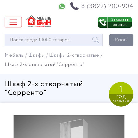
Напишите нам в WhatsApp
8 (3822) 200-904
Заказать
звонок
Окно
Искать
поиска
мебели
Мебель
Шкафы
Шкафы 2-створчатые
Шкаф 2-х створчатый "Сорренто"
Шкаф 2-х створчатый
1
"Сорренто"
год
гарантии